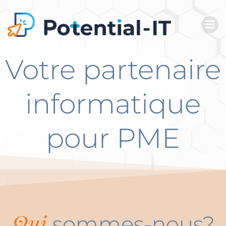
Aller
au
contenu
Votre partenaire
informatique
pour PME
Qui
sommes-nous?